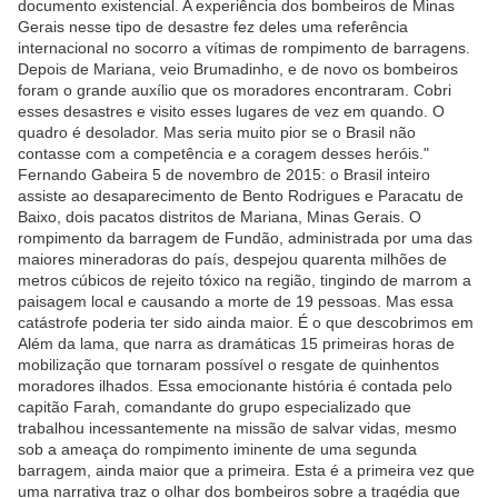
documento existencial. A experiência dos bombeiros de Minas
Gerais nesse tipo de desastre fez deles uma referência
internacional no socorro a vítimas de rompimento de barragens.
Depois de Mariana, veio Brumadinho, e de novo os bombeiros
foram o grande auxílio que os moradores encontraram. Cobri
esses desastres e visito esses lugares de vez em quando. O
quadro é desolador. Mas seria muito pior se o Brasil não
contasse com a competência e a coragem desses heróis."
Fernando Gabeira 5 de novembro de 2015: o Brasil inteiro
assiste ao desaparecimento de Bento Rodrigues e Paracatu de
Baixo, dois pacatos distritos de Mariana, Minas Gerais. O
rompimento da barragem de Fundão, administrada por uma das
maiores mineradoras do país, despejou quarenta milhões de
metros cúbicos de rejeito tóxico na região, tingindo de marrom a
paisagem local e causando a morte de 19 pessoas. Mas essa
catástrofe poderia ter sido ainda maior. É o que descobrimos em
Além da lama, que narra as dramáticas 15 primeiras horas de
mobilização que tornaram possível o resgate de quinhentos
moradores ilhados. Essa emocionante história é contada pelo
capitão Farah, comandante do grupo especializado que
trabalhou incessantemente na missão de salvar vidas, mesmo
sob a ameaça do rompimento iminente de uma segunda
barragem, ainda maior que a primeira. Esta é a primeira vez que
uma narrativa traz o olhar dos bombeiros sobre a tragédia que